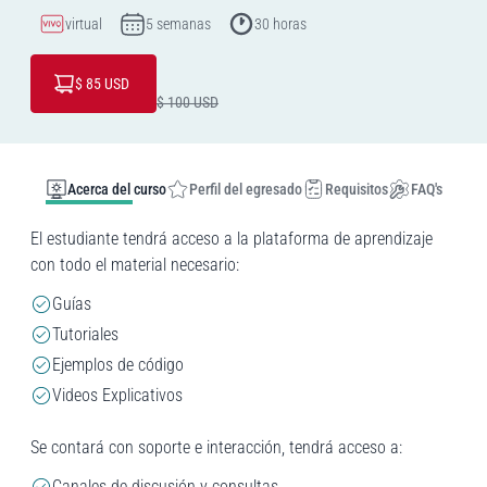
virtual
5 semanas
30 horas
$ 85
USD
$ 100
USD
Acerca del curso
Perfil del egresado
Requisitos
FAQ's
El estudiante tendrá acceso a la plataforma de aprendizaje
con todo el material necesario:
Guías
Tutoriales
Ejemplos de código
Videos Explicativos
Se contará con soporte e interacción, tendrá acceso a:
Canales de discusión y consultas