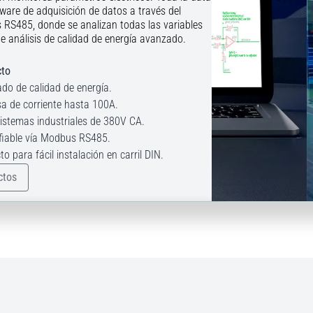
tware de adquisición de datos a través del
RS485, donde se analizan todas las variables
e análisis de calidad de energía avanzado.
cto
ado de calidad de energía.
sa de corriente hasta 100A.
istemas industriales de 380V CA.
fiable vía Modbus RS485.
 para fácil instalación en carril DIN.
ctos
ra Gestión
eneradora
nitoreo y
eguimiento
ola
SS + LTE
lertas integra
 generadora
rastreador
remoto con
a para la
diseñado para
oporciona una
TE y GPS,
ado, produce
s valiosos,
al para