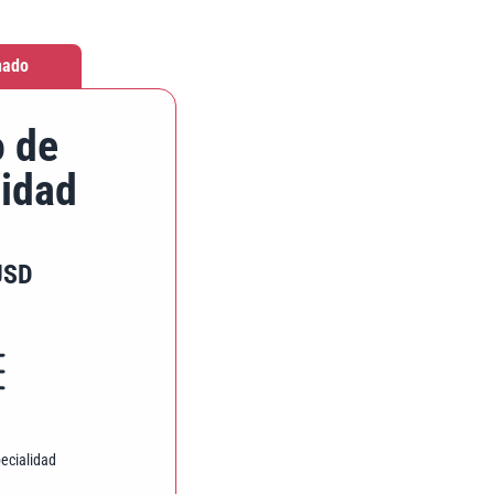
nado
o de
lidad
USD
ecialidad