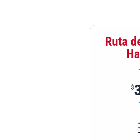
Ruta d
Ha
P
$