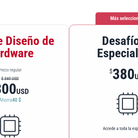
Más seleccio
e Diseño de
Desafí
rdware
Especia
380
recio regular
$
$ 340 USD
300
USD
Ahorra
40 $
Accede a toda la esp