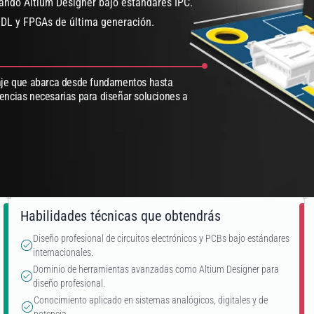
zando Altium Designer bajo estándares IPC.
HDL y FPGAs de última generación.
zaje que abarca desde fundamentos hasta
ncias necesarias para diseñar soluciones a
Habilidades técnicas que obtendrás
Diseño profesional de circuitos electrónicos y PCBs bajo estándares
internacionales.
Dominio de herramientas avanzadas como Altium Designer para
diseño profesional.
Conocimiento aplicado en sistemas analógicos, digitales y de