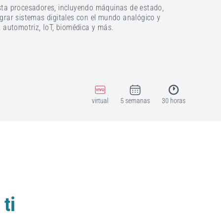
asta procesadores, incluyendo máquinas de estado,
egrar sistemas digitales con el mundo analógico y
, automotriz, IoT, biomédica y más.
virtual
5 semanas
30 horas
ti