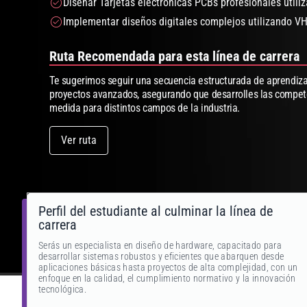
Diseñar Tarjetas electrónicas PCBs profesionales utili
Implementar diseños digitales complejos utilizando V
Ruta Recomendada para esta línea de carrera
Te sugerimos seguir una secuencia estructurada de aprendi
proyectos avanzados, asegurando que desarrolles las compete
medida para distintos campos de la industria.
Ver ruta
Perfil del estudiante al culminar la línea de
carrera
Serás un especialista en diseño de hardware, capacitado para
desarrollar sistemas robustos y eficientes que abarquen desde
aplicaciones básicas hasta proyectos de alta complejidad, con un
enfoque en la calidad, el cumplimiento normativo y la innovación
tecnológica.