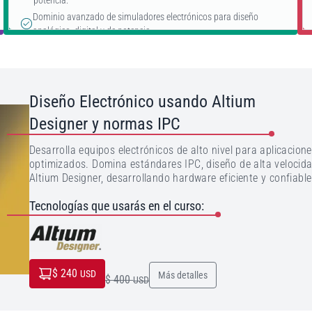
potencia.
Dominio avanzado de simuladores electrónicos para diseño
analógico, digital y de potencia.
Desarrollo de productos de productos electrónicos para
instrumentación, control, automatización e IoT.
Diseño Electrónico usando Altium
Designer y normas IPC
Desarrolla equipos electrónicos de alto nivel para aplicacio
optimizados. Domina estándares IPC, diseño de alta veloci
Altium Designer, desarrollando hardware eficiente y confiable
Tecnologías que usarás en el curso:
$ 240
USD
Más detalles
$ 400
USD